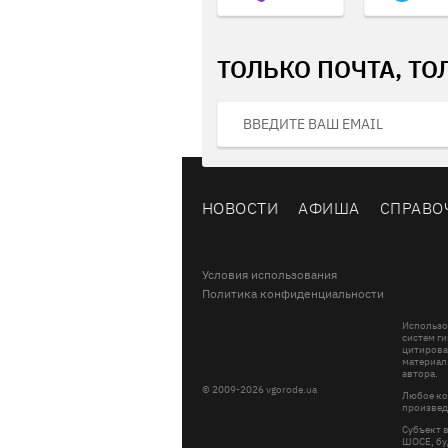
ТОЛЬКО ПОЧТА, ТО
НОВОСТИ
АФИША
СПРАВО
Условия использования
Политика конфиденциальности
Использо
систем ги
цитирова
материал
автора.
© 2009-2026 vgorode.ua
Любое ко
произвед
Субъект 
ШОСЕ, буд