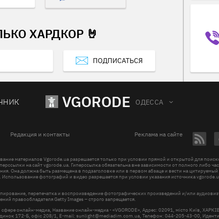
ЛЬКО ХАРДКОР 🤘
ПОДПИСАТЬСЯ
VGORODE
ЧНИК
ОДЕССА
Редакция и контакты
Реклама на сайте
вание материалов Vgorode.ua разрешается только при условии прямой и открытой для поис
перссылки на сайт vgorode.ua. Гиперссылка обязательна вне зависимости от полного либо ча
ния. Она должна быть размещена в подзаголовке или в первом абзаце и вести на цитируемый
. Использование фотографий и видео разрешается при условии указания источника vgorode.u
пирование, перепечатка и воспроизведение фотографических произведений и/или аудиови
ений правообладателя Getty Images – строго запрещается.
в сфере онлайн-медиа, Название онлайн-медиа - «VGORODE», Адрес: 02091, місто Київ, ХАРК
инок 172-Б, офіс 208/1, E-mail:
sunlight@mediadim.com.ua
, Телефон: 044-205-43-00, Иден