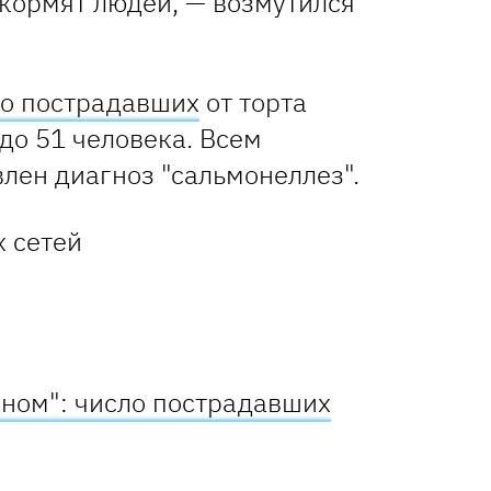
 кормят людей, — возмутился
во пострадавших
от торта
до 51 человека. Всем
лен диагноз "сальмонеллез".
ном": число пострадавших