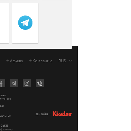
Афишу
Компанию
RUS
ковых
стичного
a и
Дизайн —
зуальных
ІВСЬКЕ
тификатор