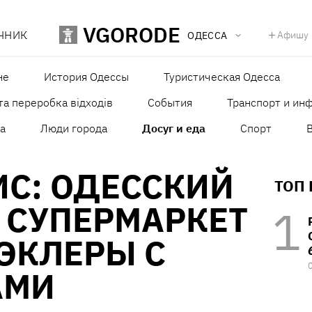
VGORODE
ЧНИК
Афишу
ОДЕССА
не
История Одессы
Туристическая Одесса
та переробка відходів
События
Транспорт и ин
а
Люди города
Досуг и еда
Спорт
ИС: ОДЕССКИЙ
ТОП
 СУПЕРМАРКЕТ
ЭКЛЕРЫ С
АМИ