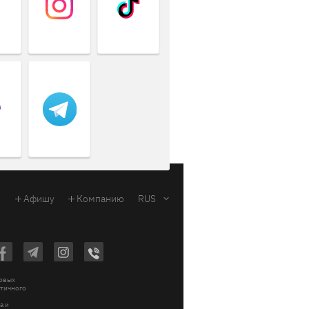
Афишу
Компанию
RUS
ковых
стичного
a и