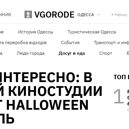
VGORODE
ЧНИК
Афишу
ОДЕССА
не
История Одессы
Туристическая Одесса
та переробка відходів
События
Транспорт и ин
а
Люди города
Досуг и еда
Спорт
НТЕРЕСНО: В
ТОП
Й КИНОСТУДИИ
Т HALLOWEEN
ЛЬ