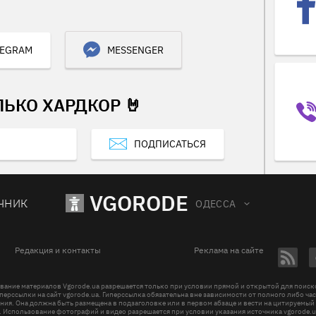
LEGRAM
MESSENGER
ЛЬКО ХАРДКОР 🤘
ПОДПИСАТЬСЯ
VGORODE
ЧНИК
ОДЕССА
Редакция и контакты
Реклама на сайте
вание материалов Vgorode.ua разрешается только при условии прямой и открытой для поис
перссылки на сайт vgorode.ua. Гиперссылка обязательна вне зависимости от полного либо ча
ния. Она должна быть размещена в подзаголовке или в первом абзаце и вести на цитируемый
. Использование фотографий и видео разрешается при условии указания источника vgorode.u