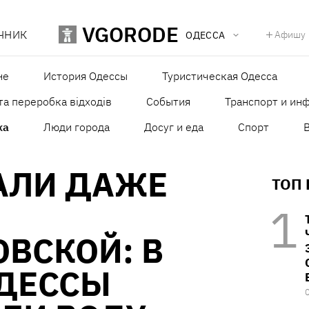
VGORODE
ЧНИК
Афишу
ОДЕССА
не
История Одессы
Туристическая Одесса
та переробка відходів
События
Транспорт и ин
ка
Люди города
Досуг и еда
Спорт
АЛИ ДАЖЕ
ТОП
ВСКОЙ: В
ОДЕССЫ