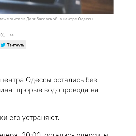
 даже жители Дерибасовской: в центре Одессы
:01
Твитнуть
 центра Одессы остались без
ина: прорыв водопровода на
и его устраняют.
ечера, 20:00, остались одесситы,