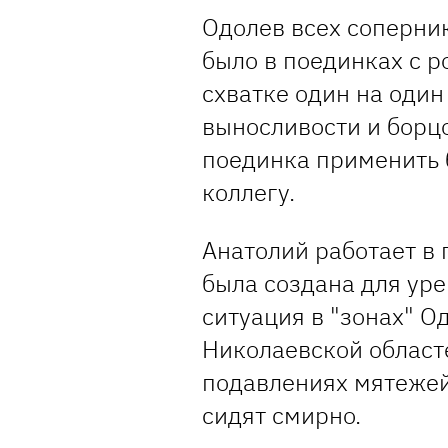
Одолев всех соперник
было в поединках с р
схватке один на один
выносливости и борцо
поединка применить 
коллегу.
Анатолий работает в 
была создана для ур
ситуация в "зонах" О
Николаевской областе
подавлениях мятежей 
сидят смирно.