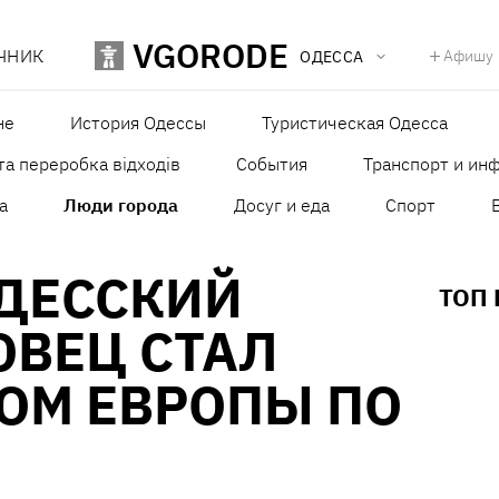
VGORODE
ЧНИК
Афишу
ОДЕССА
не
История Одессы
Туристическая Одесса
та переробка відходів
События
Транспорт и ин
а
Люди города
Досуг и еда
Спорт
ОДЕССКИЙ
ТОП
ОВЕЦ СТАЛ
ОМ ЕВРОПЫ ПО