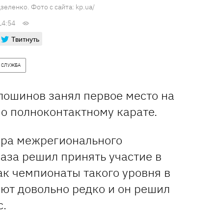
еленко. Фото с сайта: kp.ua/
14:54
Твитнуть
 СЛУЖБА
лошинов занял первое место на
о полноконтактному карате.
ира межрегионального
аза решил принять участие в
ак чемпионаты такого уровня в
ют довольно редко и он решил
с.