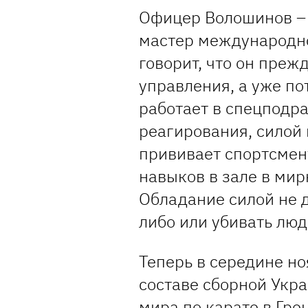
Офицер Волошинов – 
мастер международног
говорит, что он преж
управления, а уже по
работает в спецподр
реагирования, силой 
прививает спортсмен
навыков в зале в мир
Обладание силой не д
либо или убивать люд
Теперь в середине н
составе сборной Укр
мира по карате в Гре