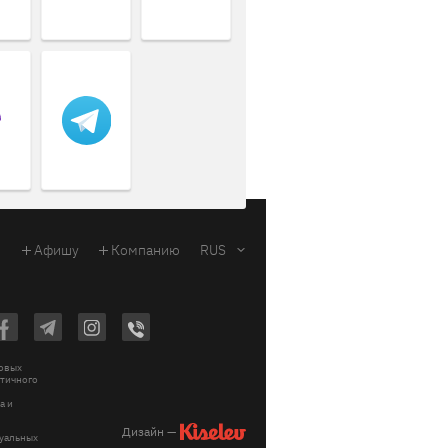
Афишу
Компанию
RUS
ковых
стичного
a и
Дизайн —
зуальных