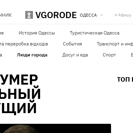
VGORODE
ЧНИК
Афишу
ОДЕССА
не
История Одессы
Туристическая Одесса
та переробка відходів
События
Транспорт и ин
а
Люди города
Досуг и еда
Спорт
 УМЕР
ТОП
ЬНЫЙ
УЩИЙ