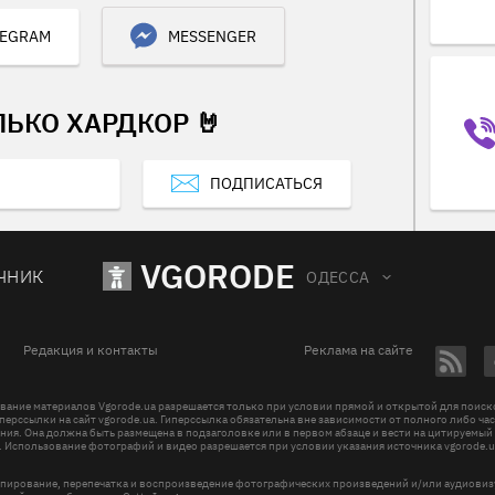
LEGRAM
MESSENGER
ЛЬКО ХАРДКОР 🤘
ПОДПИСАТЬСЯ
VGORODE
ЧНИК
ОДЕССА
Редакция и контакты
Реклама на сайте
вание материалов Vgorode.ua разрешается только при условии прямой и открытой для поис
перссылки на сайт vgorode.ua. Гиперссылка обязательна вне зависимости от полного либо ча
ния. Она должна быть размещена в подзаголовке или в первом абзаце и вести на цитируемый
. Использование фотографий и видео разрешается при условии указания источника vgorode.u
пирование, перепечатка и воспроизведение фотографических произведений и/или аудиови