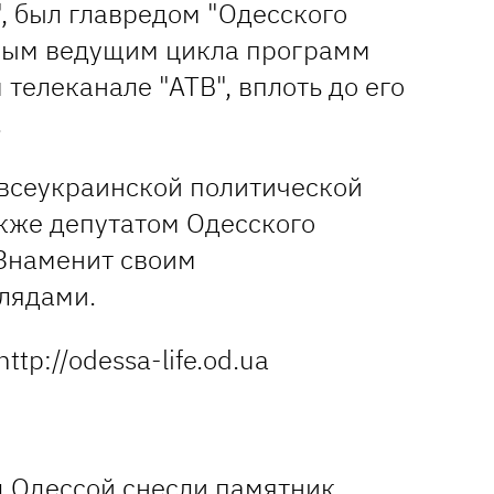
, был главредом "Одесского
ным ведущим цикла программ
 телеканале "АТВ", вплоть до его
.
всеукраинской политической
акже депутатом Одесского
 Знаменит своим
лядами.
tp://odessa-life.od.ua
 Одессой снесли памятник