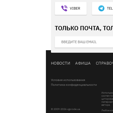
VIBER
TE
ТОЛЬКО ПОЧТА, ТО
НОВОСТИ
АФИША
СПРАВО
Условия использования
Политика конфиденциальности
Использо
систем ги
цитирова
материал
автора.
© 2009-2026 vgorode.ua
Любое ко