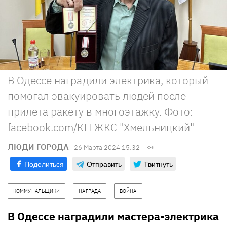
В Одессе наградили электрика, который
помогал эвакуировать людей после
прилета ракету в многоэтажку. Фото:
facebook.com/КП ЖКС "Хмельницкий"
ЛЮДИ ГОРОДА
26 Марта 2024 15:32
Поделиться
Отправить
Твитнуть
КОММУНАЛЬЩИКИ
НАГРАДА
ВОЙНА
В Одессе наградили мастера-электрика