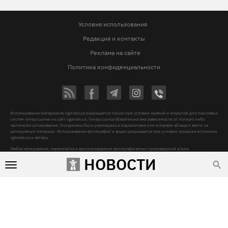
Условия использования
Редакция и контакты
Реклама на сайте
Политика конфиденциальности
Использование материалов Vgorode.ua разрешается только при условии прямой и открытой для поисковых
систем гиперссылки на сайт vgorode.ua. Гиперссылка обязательна вне зависимости от полного либо
частичного цитирования. Она должна быть размещена в подзаголовке или в первом абзаце и вести на
цитируемый материал. Использование фотографий и видео разрешается при условии указания источника
vgorode.ua и автора.
Любое копирование, перепечатка и воспроизведение фотографических произведений и/или
аудиовизуальных произведений правообладателя Getty Images – строго запрещается.
НОВОСТИ
Субъект в сфере онлайн-медиа, Название онлайн-медиа - «VGORODE», Адрес: 02091, місто Київ,
ХАРКІВСЬКЕ ШОСЕ, будинок 172-Б, офіс 208/1, E-mail:
sunlight@mediadim.com.ua
, Телефон: 044-205-43-
00, Идентификатор медиа - R40-06066
Дизайн —
© 2009-2026 vgorode.ua