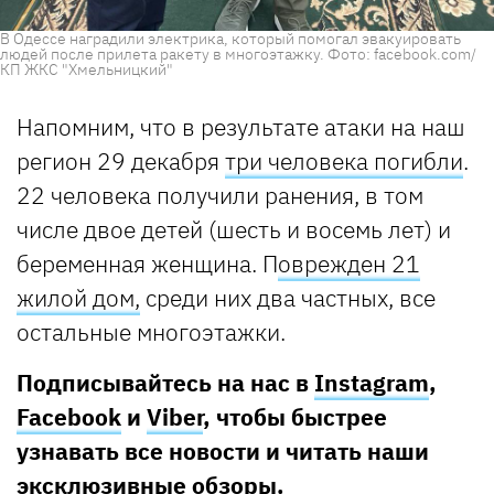
В Одессе наградили электрика, который помогал эвакуировать
людей после прилета ракету в многоэтажку. Фото: facebook.com/
КП ЖКС "Хмельницкий"
Напомним, что в результате атаки на наш
регион 29 декабря
три человека погибли
.
22 человека получили ранения, в том
числе двое детей (шесть и восемь лет) и
беременная женщина. П
оврежден 21
жилой дом,
среди них два частных, все
остальные многоэтажки.
Подписывайтесь на нас в
Instagram
,
Facebook
и
Viber
, чтобы быстрее
узнавать все новости и читать наши
эксклюзивные обзоры.