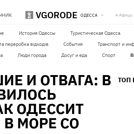
VGORODE
ЧНИК
Афишу
ОДЕССА
не
История Одессы
Туристическая Одесса
та переробка відходів
События
Транспорт и ин
а
Люди города
Досуг и еда
Спорт
В
ИЕ И ОТВАГА: В
ТОП
ЯВИЛОСЬ
АК ОДЕССИТ
 В МОРЕ СО