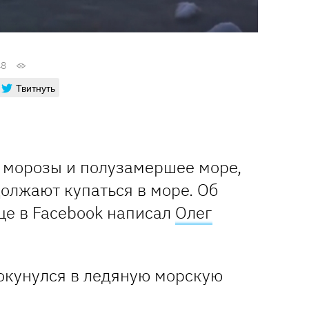
48
Твитнуть
 морозы и полузамершее море,
олжают купаться в море. Об
це в Facebook написал
Олег
 окунулся в ледяную морскую