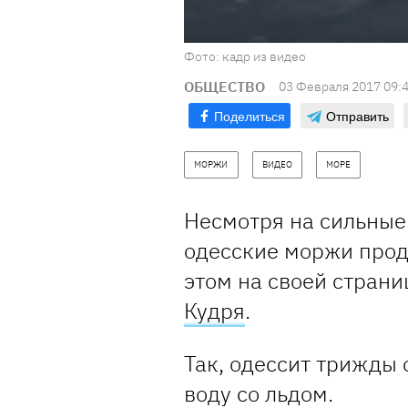
Фото: кадр из видео
ОБЩЕСТВО
03 Февраля 2017 09:
Поделиться
Отправить
МОРЖИ
ВИДЕО
МОРЕ
Несмотря на сильные
одесские моржи прод
этом на своей страни
Кудря
.
Так, одессит трижды
воду со льдом.