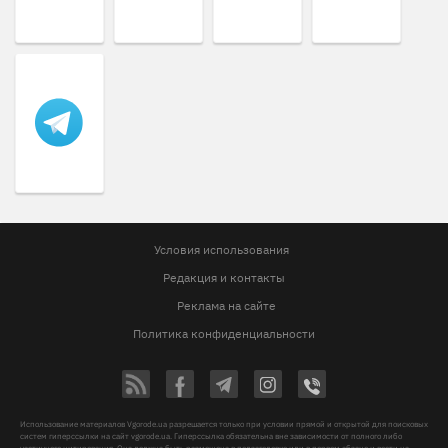
Условия использования
Редакция и контакты
Реклама на сайте
Политика конфиденциальности
Использование материалов Vgorode.ua разрешается только при условии прямой и открытой для поисковых
систем гиперссылки на сайт vgorode.ua. Гиперссылка обязательна вне зависимости от полного либо
частичного цитирования. Она должна быть размещена в подзаголовке или в первом абзаце и вести на