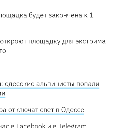
лощадка будет закончена к 1
: одесские альпинисты попали
ии
тра отключат свет в Одессе
нас в
Facebook
и в
Telegram
,