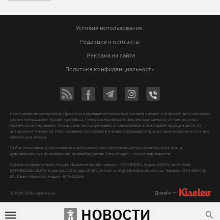
Условия использования
Редакция и контакты
Реклама на сайте
Политика конфиденциальности
Использование материалов Vgorode.ua разрешается только при условии прямой и открытой для поисковых
систем гиперссылки на сайт vgorode.ua. Гиперссылка обязательна вне зависимости от полного либо
частичного цитирования. Она должна быть размещена в подзаголовке или в первом абзаце и вести на
цитируемый материал. Использование фотографий и видео разрешается при условии указания источника
vgorode.ua и автора.
Любое копирование, перепечатка и воспроизведение фотографических произведений и/или
аудиовизуальных произведений правообладателя Getty Images – строго запрещается.
Субъект в сфере онлайн-медиа, Название онлайн-медиа - «VGORODE», Адрес: 02091, місто Київ,
ХАРКІВСЬКЕ ШОСЕ, будинок 172-Б, офіс 208/1, E-mail:
sunlight@mediadim.com.ua
, Телефон: 044-205-43-
00, Идентификатор медиа - R40-06066
Дизайн —
© 2009-2026 vgorode.ua
НОВОСТИ