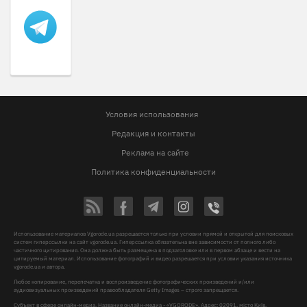
Условия использования
Редакция и контакты
Реклама на сайте
Политика конфиденциальности
Использование материалов Vgorode.ua разрешается только при условии прямой и открытой для поисковых
систем гиперссылки на сайт vgorode.ua. Гиперссылка обязательна вне зависимости от полного либо
частичного цитирования. Она должна быть размещена в подзаголовке или в первом абзаце и вести на
цитируемый материал. Использование фотографий и видео разрешается при условии указания источника
vgorode.ua и автора.
Любое копирование, перепечатка и воспроизведение фотографических произведений и/или
аудиовизуальных произведений правообладателя Getty Images – строго запрещается.
Субъект в сфере онлайн-медиа, Название онлайн-медиа - «VGORODE», Адрес: 02091, місто Київ,