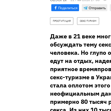
Поделиться
Отправить
ПРОСТИТУЦИЯ
СЕКС-ТУРИЗМ
Даже в 21 веке мно
обсуждать тему секс
человека. Но глупо 
едут на отдых, наде
приятное времяпров
секс-туризме в Укра
стала оплотом этого
неофициальным дан
примерно 80 тысяч 
секса. Из них 10 тыс