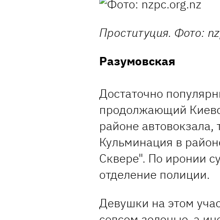
Проституция. Фото: nz
Разумовская
Достаточно популярн
продолжающий Киевск
районе автовокзала, 
Кульминация в районе
Сквере". По иронии c
отделение полиции.
Девушки на этом уча
совсем зеленые, а ин