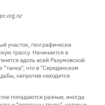
pc.org.nz
ый участок, географически
ую трассу. Начинается в
тянется вдоль всей Разумовской.
 "танка", что в "Серединском
удьбы, напротив находится
стке попадаются разные, иногда
огда и "ветераны труда", которых