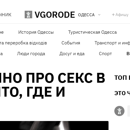
VGORODE
ЧНИК
Афишу
ОДЕССА
не
История Одессы
Туристическая Одесса
та переробка відходів
События
Транспорт и ин
а
Люди города
Досуг и еда
Спорт
В
НО ПРО СЕКС В
ТОП
ТО, ГДЕ И
ЭТО 