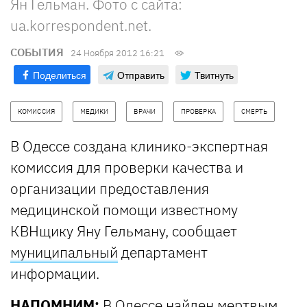
Ян Гельман. Фото с сайта:
ua.korrespondent.net.
СОБЫТИЯ
24 Ноября 2012 16:21
Поделиться
Отправить
Твитнуть
КОМИССИЯ
МЕДИКИ
ВРАЧИ
ПРОВЕРКА
СМЕРТЬ
В Одессе создана клинико-экспертная
комиссия для проверки качества и
организации предоставления
медицинской помощи известному
КВНщику Яну Гельману, сообщает
муниципальный
департамент
информации.
НАПОМНИМ:
В Одессе найден мертвым