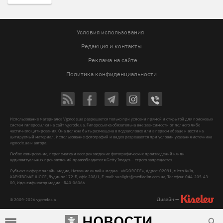
Условия использования
Редакция и контакты
Реклама на сайте
Политика конфиденциальности
Использование материалов Vgorode.ua разрешается только при условии прямой и открытой для поисковых
систем гиперссылки на сайт vgorode.ua. Гиперссылка обязательна вне зависимости от полного либо
частичного цитирования. Она должна быть размещена в подзаголовке или в первом абзаце и вести на
цитируемый материал. Использование фотографий и видео разрешается при условии указания источника
vgorode.ua и автора.
Любое копирование, перепечатка и воспроизведение фотографических произведений и/или
аудиовизуальных произведений правообладателя Getty Images – строго запрещается.
Субъект в сфере онлайн-медиа, Название онлайн-медиа - «VGORODE», Адрес: 02091, місто Київ,
ХАРКІВСЬКЕ ШОСЕ, будинок 172-Б, офіс 208/1, E-mail:
sunlight@mediadim.com.ua
, Телефон: 044-205-43-
00, Идентификатор медиа - R40-06066
Дизайн —
© 2009-2026 vgorode.ua
НОВОСТИ