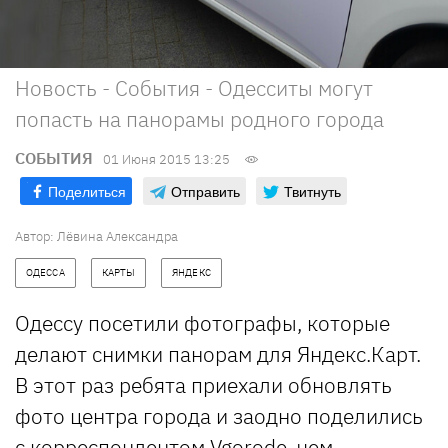
Новость - События - Одесситы могут
попасть на панорамы родного города
СОБЫТИЯ
01 Июня 2015 13:25
Поделиться
Отправить
Твитнуть
Автор: Лёвина Александра
ОДЕССА
КАРТЫ
ЯНДЕКС
Одессу посетили фотографы, которые
делают снимки панорам для Яндекс.Карт.
В этот раз ребята приехали обновлять
фото центра города и заодно поделились
с корреспондентом Vgorode, чем