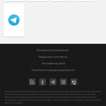
Условия использования
Редакция и контакты
Реклама на сайте
Политика конфиденциальности
Использование материалов Vgorode.ua разрешается только при условии прямой и открытой для поисковых
систем гиперссылки на сайт vgorode.ua. Гиперссылка обязательна вне зависимости от полного либо
частичного цитирования. Она должна быть размещена в подзаголовке или в первом абзаце и вести на
цитируемый материал. Использование фотографий и видео разрешается при условии указания источника
vgorode.ua и автора.