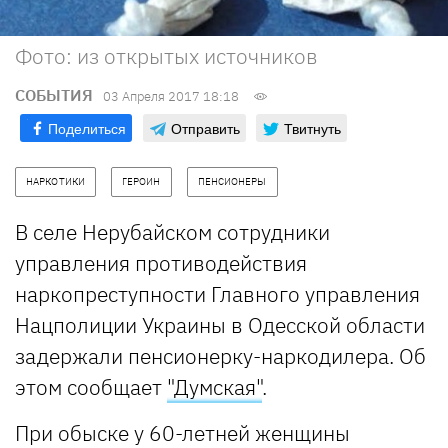
Фото: из открытых источников
СОБЫТИЯ
03 Апреля 2017 18:18
Поделиться
Отправить
Твитнуть
НАРКОТИКИ
ГЕРОИН
ПЕНСИОНЕРЫ
В селе Нерубайском сотрудники
управления противодействия
наркопреступности Главного управления
Нацполиции Украины в Одесской области
задержали пенсионерку-наркодилера. Об
этом сообщает
"Думская"
.
При обыске у 60-летней женщины