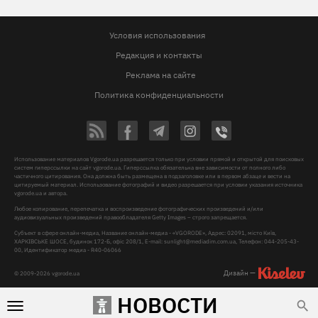
Условия использования
Редакция и контакты
Реклама на сайте
Политика конфиденциальности
Использование материалов Vgorode.ua разрешается только при условии прямой и открытой для поисковых
систем гиперссылки на сайт vgorode.ua. Гиперссылка обязательна вне зависимости от полного либо
частичного цитирования. Она должна быть размещена в подзаголовке или в первом абзаце и вести на
цитируемый материал. Использование фотографий и видео разрешается при условии указания источника
vgorode.ua и автора.
Любое копирование, перепечатка и воспроизведение фотографических произведений и/или
аудиовизуальных произведений правообладателя Getty Images – строго запрещается.
Субъект в сфере онлайн-медиа, Название онлайн-медиа - «VGORODE», Адрес: 02091, місто Київ,
ХАРКІВСЬКЕ ШОСЕ, будинок 172-Б, офіс 208/1, E-mail:
sunlight@mediadim.com.ua
, Телефон: 044-205-43-
00, Идентификатор медиа - R40-06066
Дизайн —
© 2009-2026 vgorode.ua
НОВОСТИ