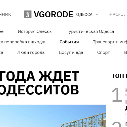
VGORODE
ЧНИК
Афишу
ОДЕССА
не
История Одессы
Туристическая Одесса
а переробка відходів
События
Транспорт и ин
ка
Люди города
Досуг и еда
Спорт
В
ОГОДА ЖДЕТ
ТОП
 ОДЕССИТОВ