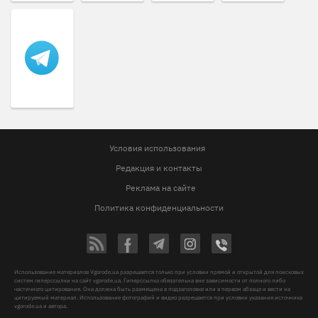
Условия использования
Редакция и контакты
Реклама на сайте
Политика конфиденциальности
Использование материалов Vgorode.ua разрешается только при условии прямой и открытой для поисковых
систем гиперссылки на сайт vgorode.ua. Гиперссылка обязательна вне зависимости от полного либо
частичного цитирования. Она должна быть размещена в подзаголовке или в первом абзаце и вести на
цитируемый материал. Использование фотографий и видео разрешается при условии указания источника
vgorode.ua и автора.