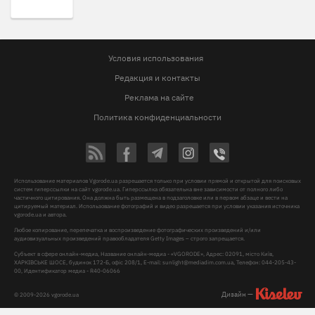
Условия использования
Редакция и контакты
Реклама на сайте
Политика конфиденциальности
Использование материалов Vgorode.ua разрешается только при условии прямой и открытой для поисковых
систем гиперссылки на сайт vgorode.ua. Гиперссылка обязательна вне зависимости от полного либо
частичного цитирования. Она должна быть размещена в подзаголовке или в первом абзаце и вести на
цитируемый материал. Использование фотографий и видео разрешается при условии указания источника
vgorode.ua и автора.
Любое копирование, перепечатка и воспроизведение фотографических произведений и/или
аудиовизуальных произведений правообладателя Getty Images – строго запрещается.
Субъект в сфере онлайн-медиа, Название онлайн-медиа - «VGORODE», Адрес: 02091, місто Київ,
ХАРКІВСЬКЕ ШОСЕ, будинок 172-Б, офіс 208/1, E-mail:
sunlight@mediadim.com.ua
, Телефон: 044-205-43-
00, Идентификатор медиа - R40-06066
Дизайн —
© 2009-2026 vgorode.ua