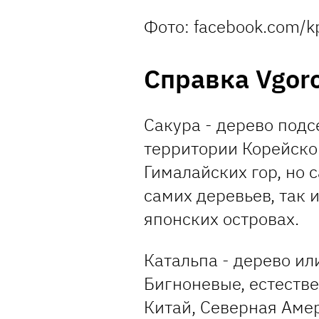
Фото: facebook.com/kp
Справка Vgor
Сакура - дерево подс
территории Корейског
Гималайских гор, но 
самих деревьев, так 
японских островах.
Катальпа - дерево ил
Бигноневые, естеств
Китай, Северная Аме