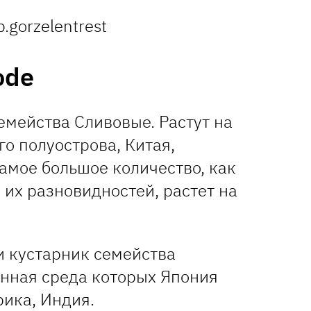
.gorzelentrest
ode
емейства Сливовые. Растут на
о полуострова, Китая,
самое большое количество, как
и их разновидностей, растет на
и кустарник семейства
енная среда которых Япония
рика, Индия.