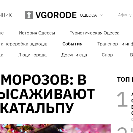
VGORODE
ЧНИК
Афишу
ОДЕССА
не
История Одессы
Туристическая Одесса
а переробка відходів
События
Транспорт и ин
ка
Люди города
Досуг и еда
Спорт
В
 МОРОЗОВ: В
ТОП
ВЫСАЖИВАЮТ
 КАТАЛЬПУ