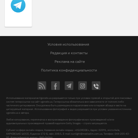
Условия использования
Редакция и контакты
Реклама на сайте
Политика конфиденциальности
Использование материалов Vgorode.ua разрешается только при условии прямой и открытой для поисковых
систем гиперссылки на сайт vgorode.ua. Гиперссылка обязательна вне зависимости от полного либо
частичного цитирования. Она должна быть размещена в подзаголовке или в первом абзаце и вести на
цитируемый материал. Использование фотографий и видео разрешается при условии указания источника
vgorode.ua и автора.
Любое копирование, перепечатка и воспроизведение фотографических произведений и/или
аудиовизуальных произведений правообладателя Getty Images – строго запрещается.
Субъект в сфере онлайн-медиа, Название онлайн-медиа - «VGORODE», Адрес: 02091, місто Київ,
ХАРКІВСЬКЕ ШОСЕ, будинок 172-Б, офіс 208/1, E-mail:
sunlight@mediadim.com.ua
, Телефон: 044-205-43-
00, Идентификатор медиа - R40-06066