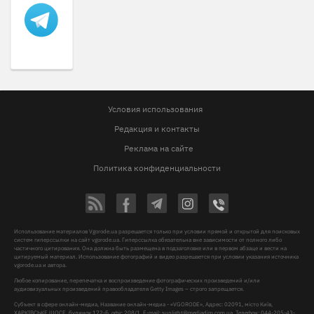
Условия использования
Редакция и контакты
Реклама на сайте
Политика конфиденциальности
Использование материалов Vgorode.ua разрешается только при условии прямой и открытой для поисковых
систем гиперссылки на сайт vgorode.ua. Гиперссылка обязательна вне зависимости от полного либо
частичного цитирования. Она должна быть размещена в подзаголовке или в первом абзаце и вести на
цитируемый материал. Использование фотографий и видео разрешается при условии указания источника
vgorode.ua и автора.
Любое копирование, перепечатка и воспроизведение фотографических произведений и/или
аудиовизуальных произведений правообладателя Getty Images – строго запрещается.
Субъект в сфере онлайн-медиа, Название онлайн-медиа - «VGORODE», Адрес: 02091, місто Київ,
ХАРКІВСЬКЕ ШОСЕ, будинок 172-Б, офіс 208/1, E-mail:
sunlight@mediadim.com.ua
, Телефон: 044-205-43-