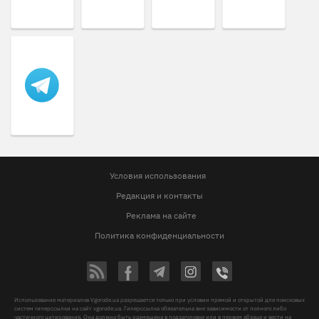
Условия использования
Редакция и контакты
Реклама на сайте
Политика конфиденциальности
Использование материалов Vgorode.ua разрешается только при условии прямой и открытой для поисковых
систем гиперссылки на сайт vgorode.ua. Гиперссылка обязательна вне зависимости от полного либо
частичного цитирования. Она должна быть размещена в подзаголовке или в первом абзаце и вести на