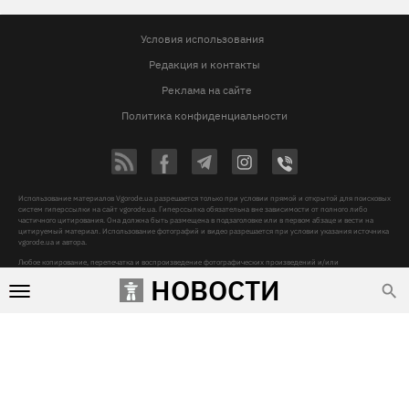
Условия использования
Редакция и контакты
Реклама на сайте
Политика конфиденциальности
Использование материалов Vgorode.ua разрешается только при условии прямой и открытой для поисковых
систем гиперссылки на сайт vgorode.ua. Гиперссылка обязательна вне зависимости от полного либо
частичного цитирования. Она должна быть размещена в подзаголовке или в первом абзаце и вести на
цитируемый материал. Использование фотографий и видео разрешается при условии указания источника
vgorode.ua и автора.
Любое копирование, перепечатка и воспроизведение фотографических произведений и/или
аудиовизуальных произведений правообладателя Getty Images – строго запрещается.
НОВОСТИ
Субъект в сфере онлайн-медиа, Название онлайн-медиа - «VGORODE», Адрес: 02091, місто Київ,
ХАРКІВСЬКЕ ШОСЕ, будинок 172-Б, офіс 208/1, E-mail:
sunlight@mediadim.com.ua
, Телефон: 044-205-43-
00, Идентификатор медиа - R40-06066
Дизайн —
© 2009-2026 vgorode.ua