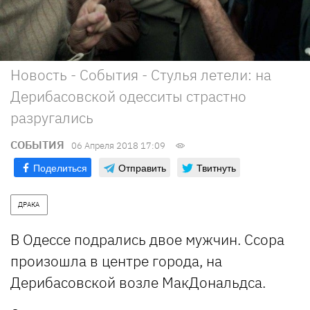
Новость - События - Стулья летели: на
Дерибасовской одесситы страстно
разругались
СОБЫТИЯ
06 Апреля 2018 17:09
Поделиться
Отправить
Твитнуть
ДРАКА
В Одессе подрались двое мужчин. Ссора
произошла в центре города, на
Дерибасовской возле МакДональдса.