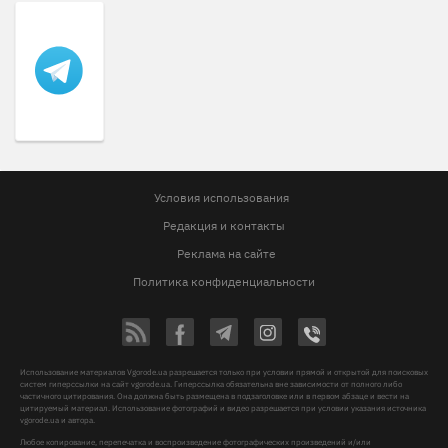
Условия использования
Редакция и контакты
Реклама на сайте
Политика конфиденциальности
Использование материалов Vgorode.ua разрешается только при условии прямой и открытой для поисковых
систем гиперссылки на сайт vgorode.ua. Гиперссылка обязательна вне зависимости от полного либо
частичного цитирования. Она должна быть размещена в подзаголовке или в первом абзаце и вести на
цитируемый материал. Использование фотографий и видео разрешается при условии указания источника
vgorode.ua и автора.
Любое копирование, перепечатка и воспроизведение фотографических произведений и/или