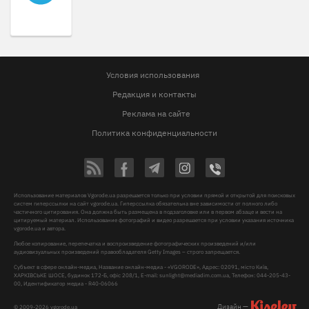
Условия использования
Редакция и контакты
Реклама на сайте
Политика конфиденциальности
Использование материалов Vgorode.ua разрешается только при условии прямой и открытой для поисковых
систем гиперссылки на сайт vgorode.ua. Гиперссылка обязательна вне зависимости от полного либо
частичного цитирования. Она должна быть размещена в подзаголовке или в первом абзаце и вести на
цитируемый материал. Использование фотографий и видео разрешается при условии указания источника
vgorode.ua и автора.
Любое копирование, перепечатка и воспроизведение фотографических произведений и/или
аудиовизуальных произведений правообладателя Getty Images – строго запрещается.
Субъект в сфере онлайн-медиа, Название онлайн-медиа - «VGORODE», Адрес: 02091, місто Київ,
ХАРКІВСЬКЕ ШОСЕ, будинок 172-Б, офіс 208/1, E-mail:
sunlight@mediadim.com.ua
, Телефон: 044-205-43-
00, Идентификатор медиа - R40-06066
Дизайн —
© 2009-2026 vgorode.ua