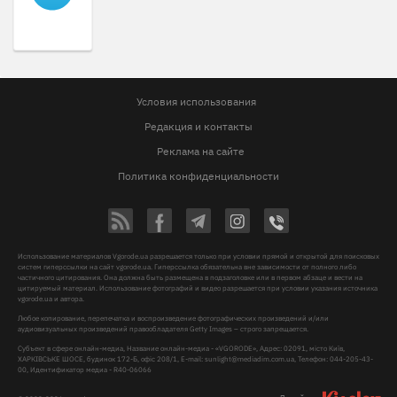
Условия использования
Редакция и контакты
Реклама на сайте
Политика конфиденциальности
Использование материалов Vgorode.ua разрешается только при условии прямой и открытой для поисковых
систем гиперссылки на сайт vgorode.ua. Гиперссылка обязательна вне зависимости от полного либо
частичного цитирования. Она должна быть размещена в подзаголовке или в первом абзаце и вести на
цитируемый материал. Использование фотографий и видео разрешается при условии указания источника
vgorode.ua и автора.
Любое копирование, перепечатка и воспроизведение фотографических произведений и/или
аудиовизуальных произведений правообладателя Getty Images – строго запрещается.
Субъект в сфере онлайн-медиа, Название онлайн-медиа - «VGORODE», Адрес: 02091, місто Київ,
ХАРКІВСЬКЕ ШОСЕ, будинок 172-Б, офіс 208/1, E-mail:
sunlight@mediadim.com.ua
, Телефон: 044-205-43-
00, Идентификатор медиа - R40-06066