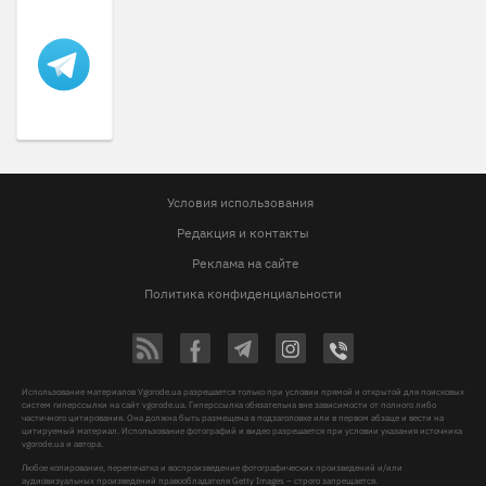
Условия использования
Редакция и контакты
Реклама на сайте
Политика конфиденциальности
Использование материалов Vgorode.ua разрешается только при условии прямой и открытой для поисковых
систем гиперссылки на сайт vgorode.ua. Гиперссылка обязательна вне зависимости от полного либо
частичного цитирования. Она должна быть размещена в подзаголовке или в первом абзаце и вести на
цитируемый материал. Использование фотографий и видео разрешается при условии указания источника
vgorode.ua и автора.
Любое копирование, перепечатка и воспроизведение фотографических произведений и/или
аудиовизуальных произведений правообладателя Getty Images – строго запрещается.