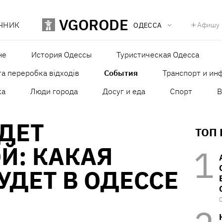
VGORODE
ЧНИК
Афишу
ОДЕССА
не
История Одессы
Туристическая Одесса
а переробка відходів
События
Транспорт и ин
ка
Люди города
Досуг и еда
Спорт
В
ДЕТ
ТОП
Й: КАКАЯ
УДЕТ В ОДЕССЕ