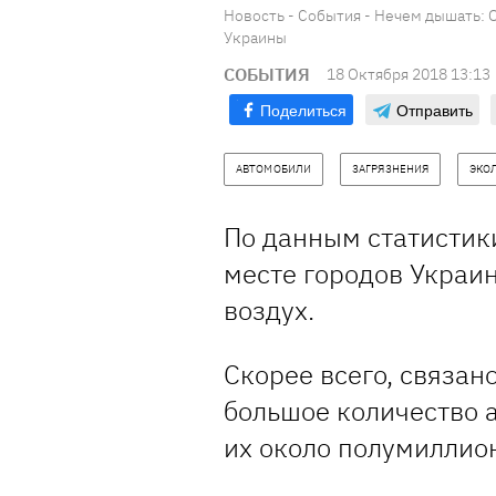
Новость - События - Нечем дышать: 
Украины
СОБЫТИЯ
18 Октября 2018 13:13
Поделиться
Отправить
АВТОМОБИЛИ
ЗАГРЯЗНЕНИЯ
ЭКО
По данным статистики
месте городов Украи
воздух.
Скорее всего, связано
большое количество 
их около полумиллио