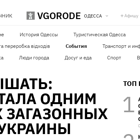
VGORODE
ЧНИК
Афишу
ОДЕССА
не
История Одессы
Туристическая Одесса
а переробка відходів
События
Транспорт и ин
ка
Люди города
Досуг и еда
Спорт
В
ЫШАТЬ:
ТОП
СТАЛА ОДНИМ
Х ЗАГАЗОННЫХ
 УКРАИНЫ