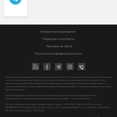
Условия использования
Редакция и контакты
Реклама на сайте
Политика конфиденциальности
Использование материалов Vgorode.ua разрешается только при условии прямой и открытой для поисковых
систем гиперссылки на сайт vgorode.ua. Гиперссылка обязательна вне зависимости от полного либо
частичного цитирования. Она должна быть размещена в подзаголовке или в первом абзаце и вести на
цитируемый материал. Использование фотографий и видео разрешается при условии указания источника
vgorode.ua и автора.
Любое копирование, перепечатка и воспроизведение фотографических произведений и/или
аудиовизуальных произведений правообладателя Getty Images – строго запрещается.
Субъект в сфере онлайн-медиа, Название онлайн-медиа - «VGORODE», Адрес: 02091, місто Київ,
ХАРКІВСЬКЕ ШОСЕ, будинок 172-Б, офіс 208/1, E-mail:
sunlight@mediadim.com.ua
, Телефон: 044-205-43-
00, Идентификатор медиа - R40-06066