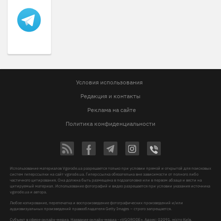
Условия использования
Редакция и контакты
Реклама на сайте
Политика конфиденциальности
Использование материалов Vgorode.ua разрешается только при условии прямой и открытой для поисковых
систем гиперссылки на сайт vgorode.ua. Гиперссылка обязательна вне зависимости от полного либо
частичного цитирования. Она должна быть размещена в подзаголовке или в первом абзаце и вести на
цитируемый материал. Использование фотографий и видео разрешается при условии указания источника
vgorode.ua и автора.
Любое копирование, перепечатка и воспроизведение фотографических произведений и/или
аудиовизуальных произведений правообладателя Getty Images – строго запрещается.
Субъект в сфере онлайн-медиа, Название онлайн-медиа - «VGORODE», Адрес: 02091, місто Київ,