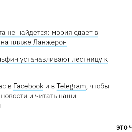
а не найдется: мэрия сдает в
в на пляже Ланжерон
льфин устанавливают лестницу к
ас в
Facebook
и в
Telegram
, чтобы
 новости и читать наши
ы
ЭТО 