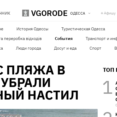
VGORODE
ЧНИК
Афишу
ОДЕССА
не
История Одессы
Туристическая Одесса
а переробка відходів
События
Транспорт и ин
ка
Люди города
Досуг и еда
Спорт
В
С ПЛЯЖА В
ТОП
 УБРАЛИ
НЫЙ НАСТИЛ