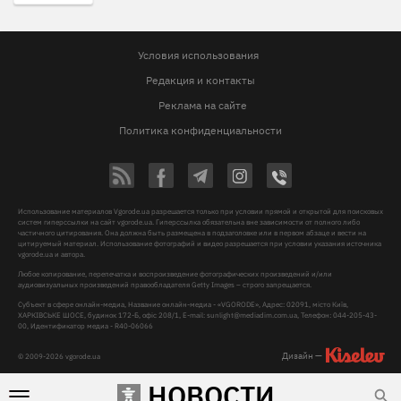
Условия использования
Редакция и контакты
Реклама на сайте
Политика конфиденциальности
Использование материалов Vgorode.ua разрешается только при условии прямой и открытой для поисковых
систем гиперссылки на сайт vgorode.ua. Гиперссылка обязательна вне зависимости от полного либо
частичного цитирования. Она должна быть размещена в подзаголовке или в первом абзаце и вести на
цитируемый материал. Использование фотографий и видео разрешается при условии указания источника
vgorode.ua и автора.
Любое копирование, перепечатка и воспроизведение фотографических произведений и/или
аудиовизуальных произведений правообладателя Getty Images – строго запрещается.
Субъект в сфере онлайн-медиа, Название онлайн-медиа - «VGORODE», Адрес: 02091, місто Київ,
ХАРКІВСЬКЕ ШОСЕ, будинок 172-Б, офіс 208/1, E-mail:
sunlight@mediadim.com.ua
, Телефон: 044-205-43-
00, Идентификатор медиа - R40-06066
Дизайн —
© 2009-2026 vgorode.ua
НОВОСТИ