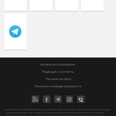
Условия использования
Редакция и контакты
Реклама на сайте
Политика конфиденциальности
Использование материалов Vgorode.ua разрешается только при условии прямой и открытой для поисковых
систем гиперссылки на сайт vgorode.ua. Гиперссылка обязательна вне зависимости от полного либо
частичного цитирования. Она должна быть размещена в подзаголовке или в первом абзаце и вести на