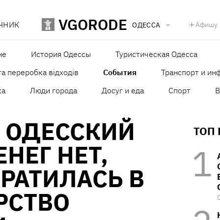
VGORODE
ЧНИК
Афишу
ОДЕССА
не
История Одессы
Туристическая Одесса
а переробка відходів
События
Транспорт и ин
ка
Люди города
Досуг и еда
Спорт
В
 ОДЕССКИЙ
ТОП
ЕНЕГ НЕТ,
РАТИЛАСЬ В
РСТВО