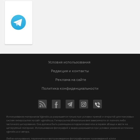
Условия использования
Редакция и контакты
Реклама на сайте
Политика конфиденциальности
Использование материалов Vgorode.ua разрешается только при условии прямой и открытой для поисковых
систем гиперссылки на сайт vgorode.ua. Гиперссылка обязательна вне зависимости от полного либо
частичного цитирования. Она должна быть размещена в подзаголовке или в первом абзаце и вести на
цитируемый материал. Использование фотографий и видео разрешается при условии указания источника
vgorode.ua и автора.
Любое копирование, перепечатка и воспроизведение фотографических произведений и/или