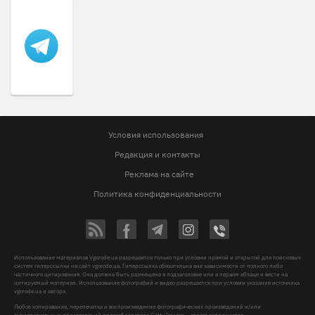
Условия использования
Редакция и контакты
Реклама на сайте
Политика конфиденциальности
Использование материалов Vgorode.ua разрешается только при условии прямой и открытой для поисковых
систем гиперссылки на сайт vgorode.ua. Гиперссылка обязательна вне зависимости от полного либо
частичного цитирования. Она должна быть размещена в подзаголовке или в первом абзаце и вести на
цитируемый материал. Использование фотографий и видео разрешается при условии указания источника
vgorode.ua и автора.
Любое копирование, перепечатка и воспроизведение фотографических произведений и/или
аудиовизуальных произведений правообладателя Getty Images – строго запрещается.