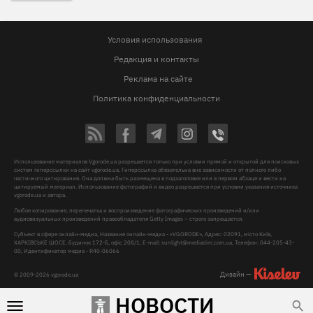
Условия использования
Редакция и контакты
Реклама на сайте
Политика конфиденциальности
Использование материалов Vgorode.ua разрешается только при условии прямой и открытой для поисковых
систем гиперссылки на сайт vgorode.ua. Гиперссылка обязательна вне зависимости от полного либо
частичного цитирования. Она должна быть размещена в подзаголовке или в первом абзаце и вести на
цитируемый материал. Использование фотографий и видео разрешается при условии указания источника
vgorode.ua и автора.
Любое копирование, перепечатка и воспроизведение фотографических произведений и/или
аудиовизуальных произведений правообладателя Getty Images – строго запрещается.
Субъект в сфере онлайн-медиа, Название онлайн-медиа - «VGORODE», Адрес: 02091, місто Київ,
ХАРКІВСЬКЕ ШОСЕ, будинок 172-Б, офіс 208/1, E-mail:
sunlight@mediadim.com.ua
, Телефон: 044-205-43-
00, Идентификатор медиа - R40-06066
Дизайн —
© 2009-2026 vgorode.ua
НОВОСТИ