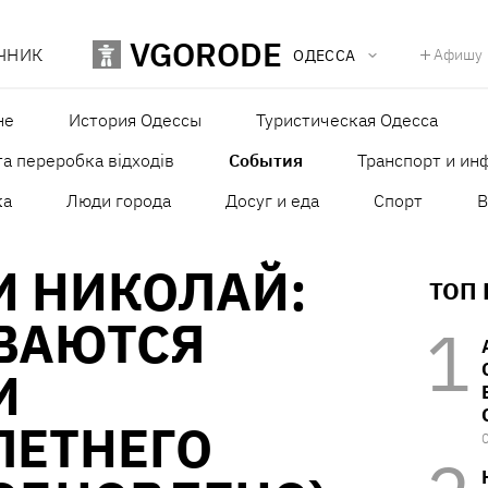
VGORODE
ЧНИК
Афишу
ОДЕССА
не
История Одессы
Туристическая Одесса
а переробка відходів
События
Транспорт и ин
ка
Люди города
Досуг и еда
Спорт
В
И НИКОЛАЙ:
ТОП
ВАЮТСЯ
И
ЛЕТНЕГО