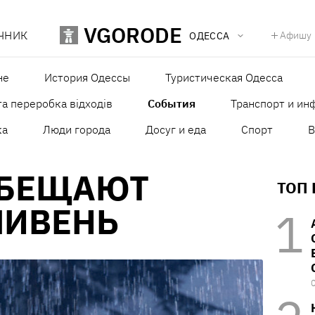
VGORODE
ЧНИК
Афишу
ОДЕССА
не
История Одессы
Туристическая Одесса
а переробка відходів
События
Транспорт и ин
ка
Люди города
Досуг и еда
Спорт
В
ОБЕЩАЮТ
ТОП
ЛИВЕНЬ