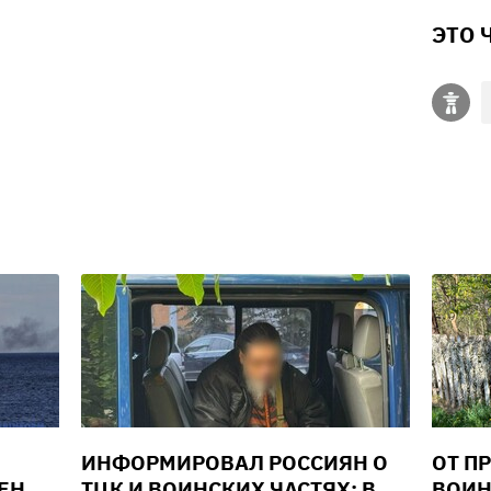
ЭТО 
В
ИНФОРМИРОВАЛ РОССИЯН О
ОТ П
ЕН
ТЦК И ВОИНСКИХ ЧАСТЯХ: В
ВОИН