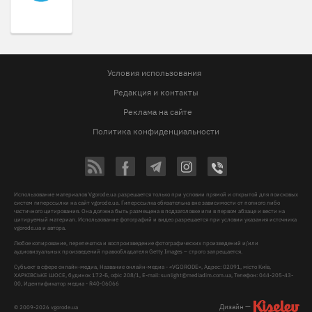
Условия использования
Редакция и контакты
Реклама на сайте
Политика конфиденциальности
Использование материалов Vgorode.ua разрешается только при условии прямой и открытой для поисковых
систем гиперссылки на сайт vgorode.ua. Гиперссылка обязательна вне зависимости от полного либо
частичного цитирования. Она должна быть размещена в подзаголовке или в первом абзаце и вести на
цитируемый материал. Использование фотографий и видео разрешается при условии указания источника
vgorode.ua и автора.
Любое копирование, перепечатка и воспроизведение фотографических произведений и/или
аудиовизуальных произведений правообладателя Getty Images – строго запрещается.
Субъект в сфере онлайн-медиа, Название онлайн-медиа - «VGORODE», Адрес: 02091, місто Київ,
ХАРКІВСЬКЕ ШОСЕ, будинок 172-Б, офіс 208/1, E-mail:
sunlight@mediadim.com.ua
, Телефон: 044-205-43-
00, Идентификатор медиа - R40-06066
Дизайн —
© 2009-2026 vgorode.ua