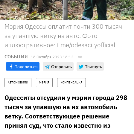
Мэрия Одессы оплатит почти 300 тысяч
за упавшую ветку на авто. Фото
иллюстративное: t.me/odesacityofficial
СОБЫТИЯ
16 Октября 2023 16:13
Поделиться
Отправить
Твитнуть
АВТОМОБИЛИ
МЭРИЯ
КОМПЕНСАЦИЯ
Одесситы отсудили у мэрии города 298
тысяч за упавшую на их автомобиль
ветку. Соответствующее решение
принял суд, что стало известно из