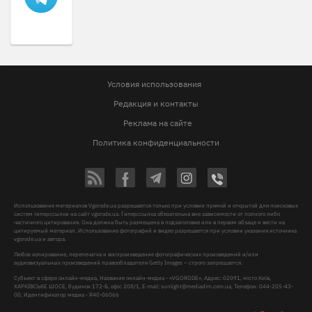
Условия использования
Редакция и контакты
Реклама на сайте
Политика конфиденциальности
Использование материалов Vgorode.ua разрешается только при условии прямой и открытой для поисковых
систем гиперссылки на сайт vgorode.ua. Гиперссылка обязательна вне зависимости от полного либо
частичного цитирования. Она должна быть размещена в подзаголовке или в первом абзаце и вести на
цитируемый материал. Использование фотографий и видео разрешается при условии указания источника
vgorode.ua и автора.
Любое копирование, перепечатка и воспроизведение фотографических произведений и/или
аудиовизуальных произведений правообладателя Getty Images – строго запрещается.
Субъект в сфере онлайн-медиа, Название онлайн-медиа - «VGORODE», Адрес: 02091, місто Київ,
ХАРКІВСЬКЕ ШОСЕ, будинок 172-Б, офіс 208/1, E-mail:
sunlight@mediadim.com.ua
, Телефон: 044-205-43-
00, Идентификатор медиа - R40-06066