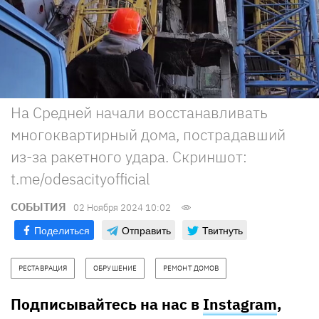
На Средней начали восстанавливать
многоквартирный дома, пострадавший
из-за ракетного удара. Скриншот:
t.me/odesacityofficial
СОБЫТИЯ
02 Ноября 2024 10:02
Поделиться
Отправить
Твитнуть
РЕСТАВРАЦИЯ
ОБРУШЕНИЕ
РЕМОНТ ДОМОВ
Подписывайтесь на нас в
Instagram
,