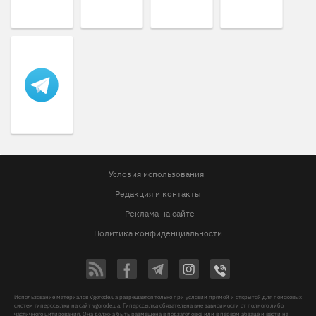
Условия использования
Редакция и контакты
Реклама на сайте
Политика конфиденциальности
Использование материалов Vgorode.ua разрешается только при условии прямой и открытой для поисковых
систем гиперссылки на сайт vgorode.ua. Гиперссылка обязательна вне зависимости от полного либо
частичного цитирования. Она должна быть размещена в подзаголовке или в первом абзаце и вести на