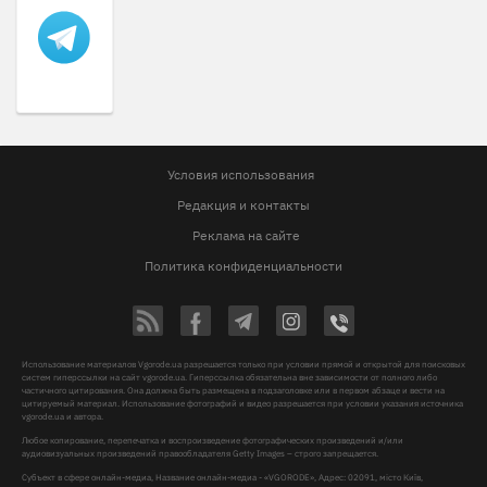
Условия использования
Редакция и контакты
Реклама на сайте
Политика конфиденциальности
Использование материалов Vgorode.ua разрешается только при условии прямой и открытой для поисковых
систем гиперссылки на сайт vgorode.ua. Гиперссылка обязательна вне зависимости от полного либо
частичного цитирования. Она должна быть размещена в подзаголовке или в первом абзаце и вести на
цитируемый материал. Использование фотографий и видео разрешается при условии указания источника
vgorode.ua и автора.
Любое копирование, перепечатка и воспроизведение фотографических произведений и/или
аудиовизуальных произведений правообладателя Getty Images – строго запрещается.
Субъект в сфере онлайн-медиа, Название онлайн-медиа - «VGORODE», Адрес: 02091, місто Київ,