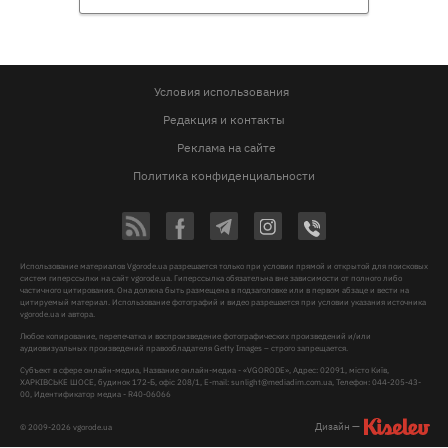
Условия использования
Редакция и контакты
Реклама на сайте
Политика конфиденциальности
Использование материалов Vgorode.ua разрешается только при условии прямой и открытой для поисковых
систем гиперссылки на сайт vgorode.ua. Гиперссылка обязательна вне зависимости от полного либо
частичного цитирования. Она должна быть размещена в подзаголовке или в первом абзаце и вести на
цитируемый материал. Использование фотографий и видео разрешается при условии указания источника
vgorode.ua и автора.
Любое копирование, перепечатка и воспроизведение фотографических произведений и/или
аудиовизуальных произведений правообладателя Getty Images – строго запрещается.
Субъект в сфере онлайн-медиа, Название онлайн-медиа - «VGORODE», Адрес: 02091, місто Київ,
ХАРКІВСЬКЕ ШОСЕ, будинок 172-Б, офіс 208/1, E-mail:
sunlight@mediadim.com.ua
, Телефон: 044-205-43-
00, Идентификатор медиа - R40-06066
Дизайн —
© 2009-2026 vgorode.ua