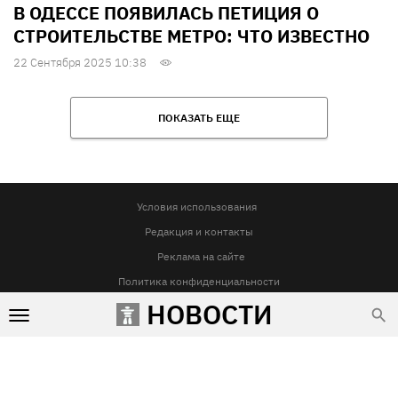
В ОДЕССЕ ПОЯВИЛАСЬ ПЕТИЦИЯ О
СТРОИТЕЛЬСТВЕ МЕТРО: ЧТО ИЗВЕСТНО
22 Сентября 2025 10:38
ПОКАЗАТЬ ЕЩЕ
Условия использования
Редакция и контакты
Реклама на сайте
Политика конфиденциальности
НОВОСТИ
Использование материалов Vgorode.ua разрешается только при условии прямой и открытой для поисковых
систем гиперссылки на сайт vgorode.ua. Гиперссылка обязательна вне зависимости от полного либо
частичного цитирования. Она должна быть размещена в подзаголовке или в первом абзаце и вести на
цитируемый материал. Использование фотографий и видео разрешается при условии указания источника