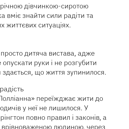
-річною дівчинкою-сиротою
ка вміє знайти сили радіти та
х життєвих ситуаціях.
ж просто дитяча вистава, адже
е опускати руки і не розгубити
и здається, що життя зупинилося.
радість
«Полліанна» переїжджає жити до
родичів у неї не лишилося. У
рінгтон повно правил і законів, а
і врівноваженою людиною, через