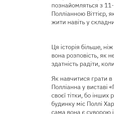
познайомляться з 11
Полліанною Віттієр, я
жити навіть у складни
Ця історія більше, ні
вона розповість, як н
здатність радіти, кол
Як навчитися грати в 
Полліанна у виставі 
своєї тітки, бо інших 
будинку міс Поллі Хар
сама вона є суворою 