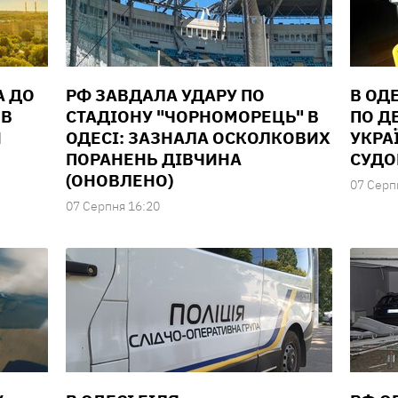
А ДО
РФ ЗАВДАЛА УДАРУ ПО
В ОД
 В
СТАДІОНУ "ЧОРНОМОРЕЦЬ" В
ПО Д
И
ОДЕСІ: ЗАЗНАЛА ОСКОЛКОВИХ
УКРА
ПОРАНЕНЬ ДІВЧИНА
СУД
(ОНОВЛЕНО)
07 Серп
07 Серпня 16:20