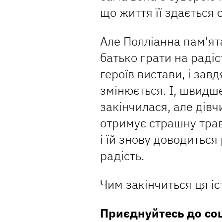
що життя її здається 
Але Полліанна пам'ята
батько грати на радіс
героїв вистави, і завд
змінюється. І, швидше
закінчилася, але дів
отримує страшну трав
і їй знову доводиться
радість.
Чим закінчиться ця іс
Приєднуйтесь до со