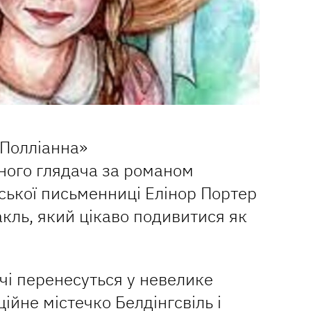
«Полліанна»
ного глядача за романом
ської письменниці Елінор Портер
акль, який цікаво подивитися як
ачі перенесуться у невелике
ійне містечко Белдінгсвіль і