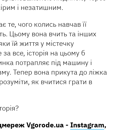
сірим і незатишним.
є те, чого колись навчав її
ть. Цьому вона вчить та інших
яки їй життя у містечку
 за все, історія на цьому б
чинка потрапляє під машину і
му. Тепер вона прикута до ліжка
 розуміти, як вчитися грати в
торія?
цмереж Vgorode.ua -
Instagram
,