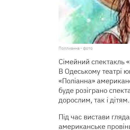
Поллианна - фото
Сімейний спектакль 
В Одеському театрі ю
«Поліанна» американ
буде розіграно спект
дорослим, так і дітям.
Під час вистави гляд
американське провінц