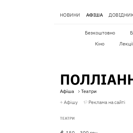
НОВИНИ
АФІША
ДОВІДНИ
Безкоштовно
Б
Кіно
Лекці
ПОЛЛІАН
Афіша
Театри
Афішу
Реклама на сайті
ТЕАТРИ
150 – 300 грн.