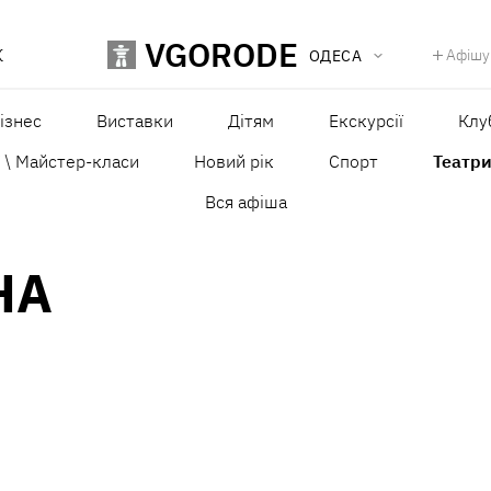
VGORODE
К
Афішу
ОДЕСА
ізнес
Виставки
Дітям
Екскурсії
Клу
ї \ Майстер-класи
Новий рік
Спорт
Театр
Вся афіша
НА