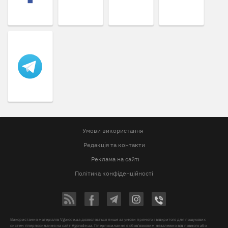
Умови використання
Редакція та контакти
Реклама на сайті
Політика конфіденційності
Використання матеріалів Vgorode.ua дозволяється лише за умови прямого і відкритого для пошукових
систем гіперпосилання на сайт Vgorode.ua. Гіперпосилання є обов'язковим незалежно від повного або