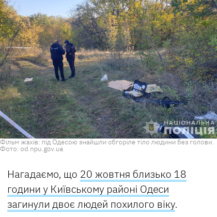
Фільм жахів: під Одесою знайшли обгоріле тіло людини без голови.
Фото: od.npu.gov.ua
Нагадаємо, що
20 жовтня близько 18
години у Київському районі Одеси
загинули двоє людей похилого віку
.