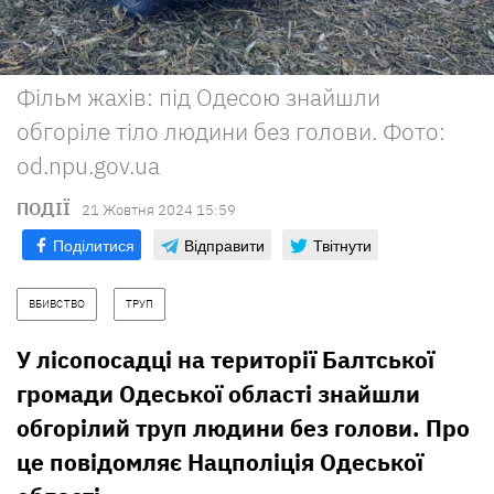
Фільм жахів: під Одесою знайшли
обгоріле тіло людини без голови. Фото:
od.npu.gov.ua
ПОДІЇ
21 Жовтня 2024 15:59
Поділитися
Відправити
Твітнути
ВБИВСТВО
ТРУП
У лісопосадці на території Балтської
громади Одеської області знайшли
обгорілий труп людини без голови. Про
це повідомляє Нацполіція Одеської